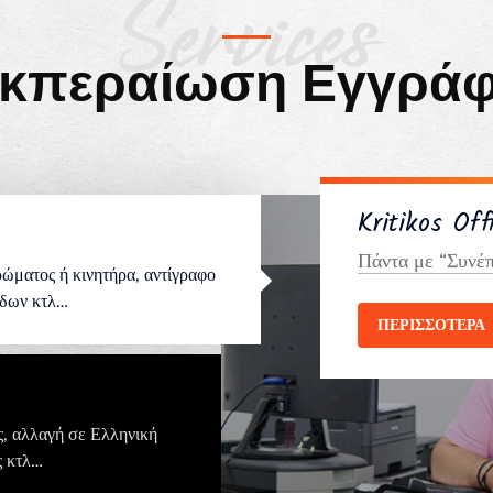
Services
εκπεραίωση Εγγρά
Kritikos Off
Πάντα με “Συνέπ
ώματος ή κινητήρα, αντίγραφο
ίδων κτλ…
ΠΕΡΙΣΣΟΤΕΡΑ
, αλλαγή σε Ελληνική
ς κτλ…