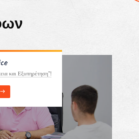
φων
ice
εια και Εξυπηρέτηση”!