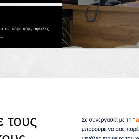
τος, ύδρευσης, οφειλές
λ…
ε
τους
Σε συνεργασία με τη
“
μπορούμε να σας παρέ
κους
μεγάλες εταιρείες του χ