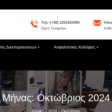
Τηλ: (+30) 2251025494
Ηλεκ
Ώρες Γραφείου
krit
ίες Διεκπεραιώσεων
Ασφαλιστικές Καλύψεις
Μήνας:
Οκτώβριος 2024
Αρχική
2024
Οκτώβριος