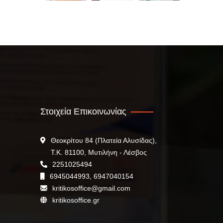
Στοιχεία Επικοινωνίας
Θεοκρίτου 84 (Πλατεία Αλυσίδας),
Τ.Κ. 81100, Μυτιλήνη - Λέσβος
2251025494
6945044993, 6947040154
kritikosoffice@gmail.com
kritikosoffice.gr