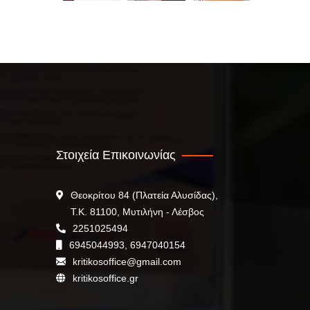
Στοιχεία Επικοινωνίας
Θεοκρίτου 84 (Πλατεία Αλυσίδας),
Τ.Κ. 81100, Μυτιλήνη - Λέσβος
2251025494
6945044993, 6947040154
kritikosoffice@gmail.com
kritikosoffice.gr