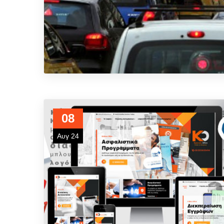
08
Αυγ 24