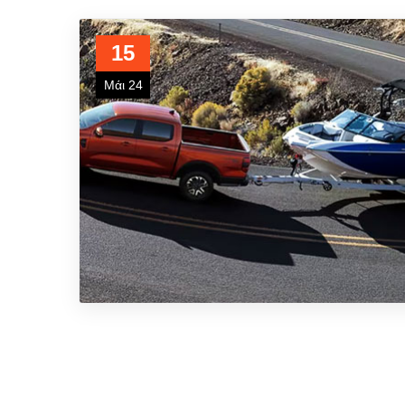
15
Μάι 24