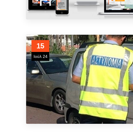
15
Ιούλ 24