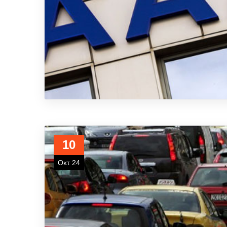
10
Οκτ 24