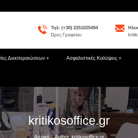
Τηλ: (+30) 2251025494
Ηλεκ
Ώρες Γραφείου
krit
ίες Διεκπεραιώσεων
Ασφαλιστικές Καλύψεις
kritikosoffice.gr
Αρχική
Author: kritikosoffice.gr