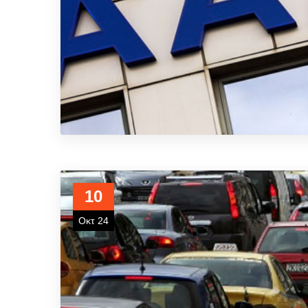
10
Οκτ 24