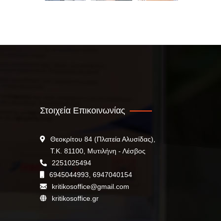
Στοιχεία Επικοινωνίας
Θεοκρίτου 84 (Πλατεία Αλυσίδας),
Τ.Κ. 81100, Μυτιλήνη - Λέσβος
2251025494
6945044993, 6947040154
kritikosoffice@gmail.com
kritikosoffice.gr