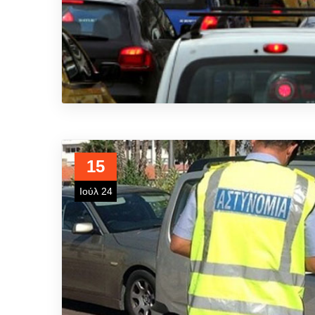
15
Ιούλ 24