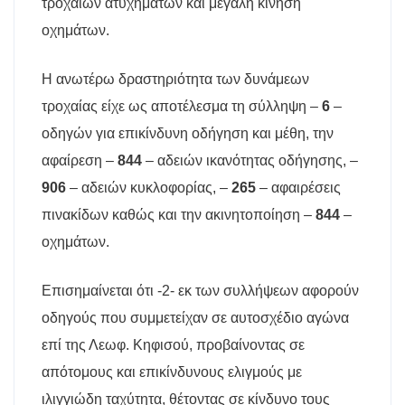
τροχαίων ατυχημάτων και μεγάλη κίνηση
οχημάτων.
Η ανωτέρω δραστηριότητα των δυνάμεων
τροχαίας είχε ως αποτέλεσμα τη σύλληψη –
6
–
οδηγών για επικίνδυνη οδήγηση και μέθη, την
αφαίρεση –
844
– αδειών ικανότητας οδήγησης, –
906
– αδειών κυκλοφορίας, –
265
– αφαιρέσεις
πινακίδων καθώς και την ακινητοποίηση –
844
–
οχημάτων.
Επισημαίνεται ότι -2- εκ των συλλήψεων αφορούν
οδηγούς που συμμετείχαν σε αυτοσχέδιο αγώνα
επί της Λεωφ. Κηφισού, προβαίνοντας σε
απότομους και επικίνδυνους ελιγμούς με
ιλιγγιώδη ταχύτητα, θέτοντας σε κίνδυνο τους